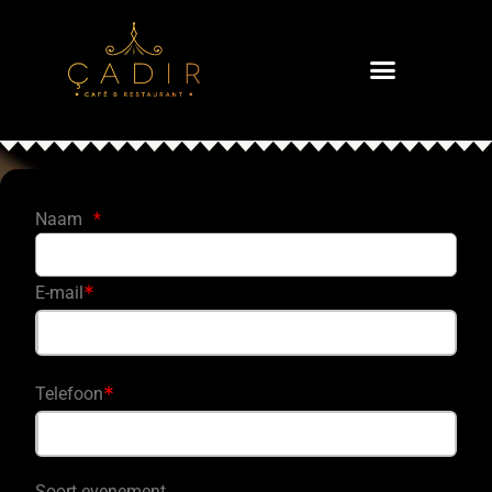
Naam
*
*
E-mail
*
Telefoon
Soort evenement