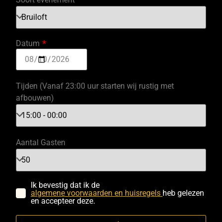
*
Datum
Tijden (Vanaf 23:00 uur starten wij rustig met
afbouwen)
Aantal Gasten
Ik bevestig dat ik de
algemene voorwaarden en huisregels
heb gelezen
en accepteer deze.